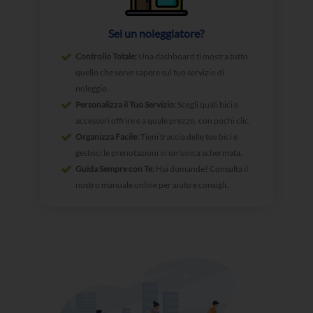
Sei un noleggiatore?
Controllo Totale:
Una dashboard ti mostra tutto
quello che serve sapere sul tuo servizio di
noleggio.
Personalizza il Tuo Servizio:
Scegli quali bici e
accessori offrire e a quale prezzo, con pochi clic.
Organizza Facile:
Tieni traccia delle tue bici e
gestisci le prenotazioni in un'unica schermata.
Guida Sempre con Te:
Hai domande? Consulta il
nostro manuale online per aiuto e consigli.