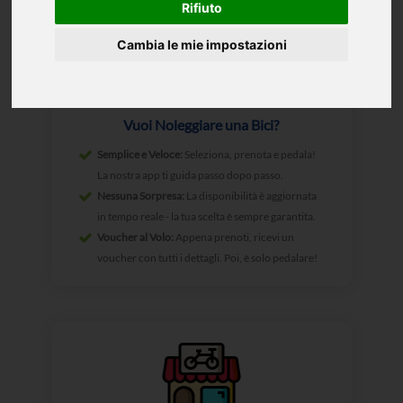
Rifiuto
Cambia le mie impostazioni
Vuoi Noleggiare una Bici?
Semplice e Veloce:
Seleziona, prenota e pedala!
La nostra app ti guida passo dopo passo.
Nessuna Sorpresa:
La disponibilità è aggiornata
in tempo reale - la tua scelta è sempre garantita.
Voucher al Volo:
Appena prenoti, ricevi un
voucher con tutti i dettagli. Poi, è solo pedalare!