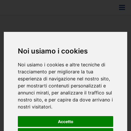
SCOPRI BYB
Noi usiamo i cookies
Noi usiamo i cookies e altre tecniche di
tracciamento per migliorare la tua
esperienza di navigazione nel nostro sito,
Addio Ricerche Infinite!
per mostrarti contenuti personalizzati e
annunci mirati, per analizzare il traffico sul
nostro sito, e per capire da dove arrivano i
Con
Book Your Bike
, trovi subito la bici che vuoi, quando
nostri visitatori.
vuoi. La nostra app controlla la disponibilità in tempo reale,
così puoi prenotare senza pensieri.
Accetto