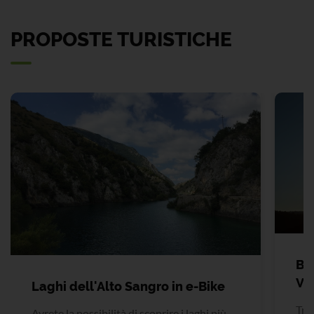
PROPOSTE TURISTICHE
Bi
Va
Laghi dell'Alto Sangro in e-Bike
Tre 
Avrete la possibilità di scoprire i laghi più